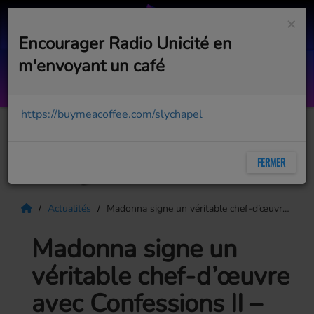
×
Encourager Radio Unicité en
m'envoyant un café
Sweeper - La chanson à Sly
https://buymeacoffee.com/slychapel
FERMER
Actualités
Madonna signe un véritable chef-d’œuvre avec Confessions II – The Film
Madonna signe un
véritable chef-d’œuvre
avec Confessions II –