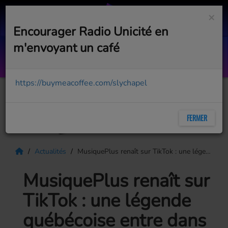
×
Encourager Radio Unicité en
m'envoyant un café
Born With a Broken Heart
DAMIANO DAVID
https://buymeacoffee.com/slychapel
FERMER
Actualités
MusiquePlus renaît sur TikTok : une légende québécoise entre dans une nouvelle ère
MusiquePlus renaît sur
TikTok : une légende
québécoise entre dans