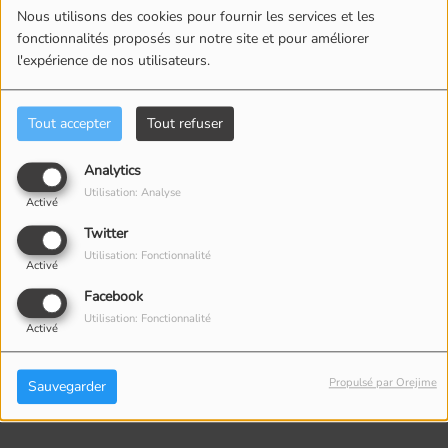
Nous utilisons des cookies pour fournir les services et les
Donald Trump : Bilan
DERNIÈRE HEURE :
fonctionnalités proposés sur notre site et pour améliorer
positif et engagement
François Legault
l'expérience de nos utilisateurs.
pour les États-Unis
démissionne de la CAQ
d'Amérique
Tout accepter
Tout refuser
Analytics
Utilisation: Analyse
Commentaires(0)
Activé
Twitter
Utilisation: Fonctionnalité
Activé
Connectez-vous pour commenter cet article
Facebook
Utilisation: Fonctionnalité
SE CONNECTER
Activé
Propulsé par Orejime
Sauvegarder