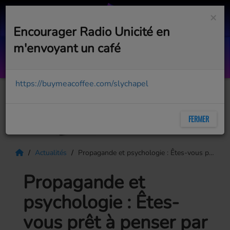
×
Encourager Radio Unicité en
m'envoyant un café
Pub - Havana Resort 2026
WWW.HAVANARESORT.CA
https://buymeacoffee.com/slychapel
FERMER
Actualités
Propagande et psychologie : Êtes-vous prêt à penser par vous-même?
Propagande et
psychologie : Êtes-
vous prêt à penser par