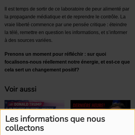
Il est temps de sortir de ce laboratoire de peur alimenté par
la propagande médiatique et de reprendre le contrôle. La
vraie liberté commence par une pensée critique : éteindre
la télé, remettre en question les informations, et s’informer
à des sources variées.
Prenons un moment pour réfléchir : sur quoi
focalisons-nous réellement notre énergie, et est-ce que
cela sert un changement positif?
Voir aussi
Les informations que nous
collectons