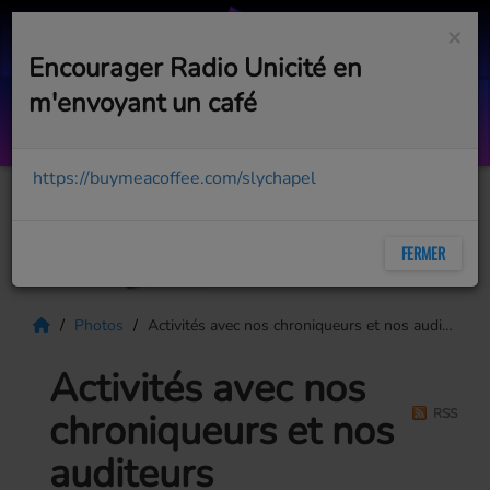
×
Encourager Radio Unicité en
m'envoyant un café
What I Want (feat. Tate McRae)
MORGAN WALLEN
https://buymeacoffee.com/slychapel
FERMER
Photos
Activités avec nos chroniqueurs et nos auditeurs
Activités avec nos
chroniqueurs et nos
RSS
auditeurs