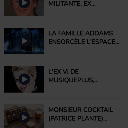
MILITANTE, EX
INFIRMIÈRE AU JAPON,
GISÈLE PICARD
LA FAMILLE ADDAMS
ENSORCÈLE L'ESPACE
ST-DENIS
L'EX VJ DE
MUSIQUEPLUS,
GENEVIÈVE BORNE,
NOUS PARLE DU DOCU
DE MUCHMUSIC, 299
MONSIEUR COCKTAIL
QUEEN STREET WEST
(PATRICE PLANTE)
NOUS PRÉSENTE SES