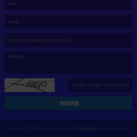
(Le nom est obligatoire. )
(L’email est obligatoire. )
(Le message est obligatoire. )
(Captcha invalide. )
ENVOYER
RadioKing © 2026 | Site radio créé avec
RadioKing
. RadioKing permet