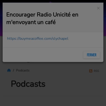
×
Encourager Radio Unicité en
m'envoyant un café
Mea Culpa
ENIGMA
https://buymeacoffee.com/slychapel
FERMER
Podcasts
RSS
Podcasts