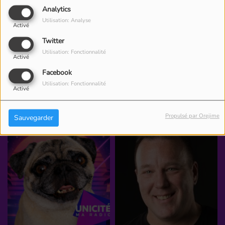
Analytics
<
9
10
11
12
13
14
15
16
Utilisation: Analyse
Activé
17
18
>
Twitter
Utilisation: Fonctionnalité
Activé
Facebook
Utilisation: Fonctionnalité
Activé
ÉQUIPE
Propulsé par Orejime
Sauvegarder