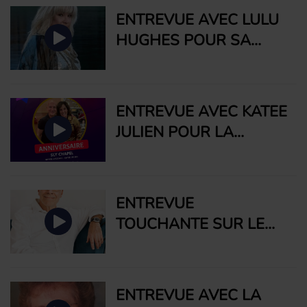
ENTREVUE AVEC LULU
HUGHES POUR SA
TOURNÉE BUILT NEAR
THE WATER
ENTREVUE AVEC KATEE
JULIEN POUR LA
SORTIE DE CAN'T HELP
FALLING IN LOVE DE
SLY CHAPEL
ENTREVUE
TOUCHANTE SUR LE
DEUIL AVEC RAYMOND
BERNARD, AUTEUR DU
LIVRE ÊTRE VIVANT ET
ENTREVUE AVEC LA
HONORER LA MORT