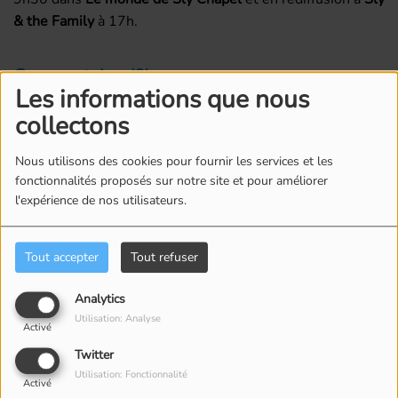
& the Family
à 17h.
Commentaires(0)
Les informations que nous
collectons
Connectez-vous pour commenter cet article
Nous utilisons des cookies pour fournir les services et les
fonctionnalités proposés sur notre site et pour améliorer
SE CONNECTER
l'expérience de nos utilisateurs.
Tout accepter
Tout refuser
Analytics
Utilisation: Analyse
Activé
ÉQUIPE
Twitter
Utilisation: Fonctionnalité
Activé