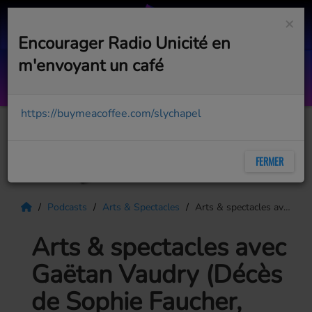
×
Encourager Radio Unicité en
m'envoyant un café
Le bonheur
PAT HAMEL
https://buymeacoffee.com/slychapel
FERMER
Podcasts
Arts & Spectacles
Arts & spectacles avec Gaëtan Vaudry (Décès de Sophie Faucher, Christian-Marc Gendron en spectacle)
Arts & spectacles avec
Gaëtan Vaudry (Décès
de Sophie Faucher,