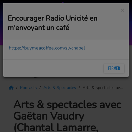
×
Encourager Radio Unicité en
m'envoyant un café
We Are Young
FUN. FEAT. JANELLE MONÁE
https://buymeacoffee.com/slychapel
FERMER
Podcasts
Arts & Spectacles
Arts & spectacles avec Gaëtan Vaudry (Chantal Lamarre, Festibière etc)
Arts & spectacles avec
Gaëtan Vaudry
(Chantal Lamarre,