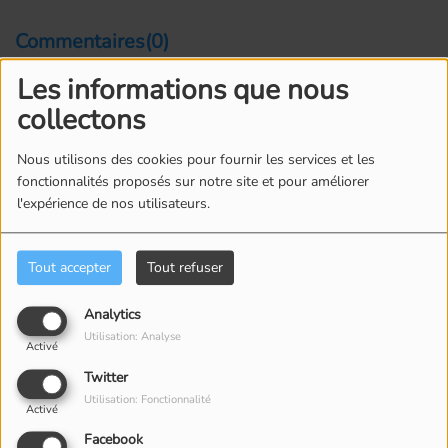
Commentaires(0)
Les informations que nous
collectons
Connectez-vous pour commenter cet article
Nous utilisons des cookies pour fournir les services et les
SE CONNECTER
fonctionnalités proposés sur notre site et pour améliorer
l'expérience de nos utilisateurs.
Tout accepter
Tout refuser
Analytics
ÉQUIPE
Utilisation: Analyse
Activé
Twitter
Utilisation: Fonctionnalité
Activé
Facebook