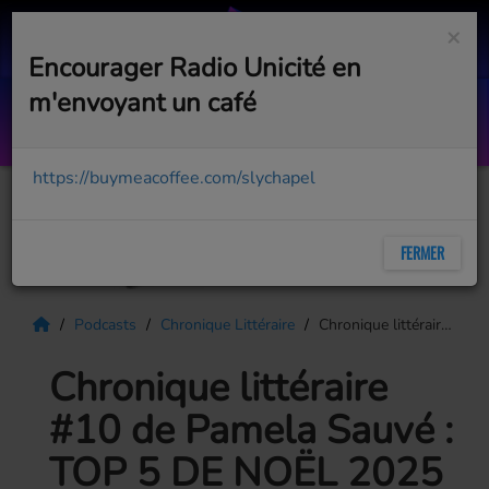
×
Encourager Radio Unicité en
m'envoyant un café
Loin du froid de décembre
HÉLÈNE SEGARA
https://buymeacoffee.com/slychapel
FERMER
Podcasts
Chronique Littéraire
Chronique littéraire #10 de Pamela Sauvé : TOP 5 DE NOËL 2025
Chronique littéraire
#10 de Pamela Sauvé :
TOP 5 DE NOËL 2025