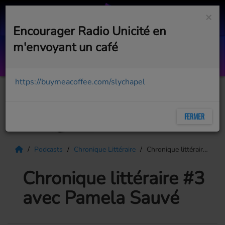
×
Encourager Radio Unicité en
m'envoyant un café
Physical
OLIVIA NEWTON JOHN
https://buymeacoffee.com/slychapel
FERMER
Podcasts
Chronique Littéraire
Chronique littéraire #3 avec Pamela Sauvé
Chronique littéraire #3
avec Pamela Sauvé