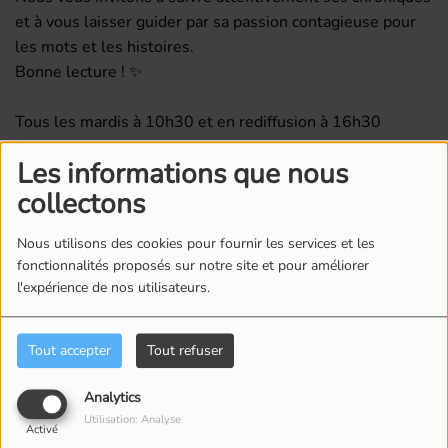
et à vous laisser guider par sa passion contagieuse pour
les mots et les histoires.
Bonne lecture ! ✨
Tous les mardis à 10h30 et en rediffusion à 16h30
à
www.unicite.ca
Les informations que nous
collectons
Commentaires(0)
Nous utilisons des cookies pour fournir les services et les
fonctionnalités proposés sur notre site et pour améliorer
Connectez-vous pour commenter cet article
l'expérience de nos utilisateurs.
SE CONNECTER
Tout accepter
Tout refuser
Analytics
Utilisation: Analyse
Activé