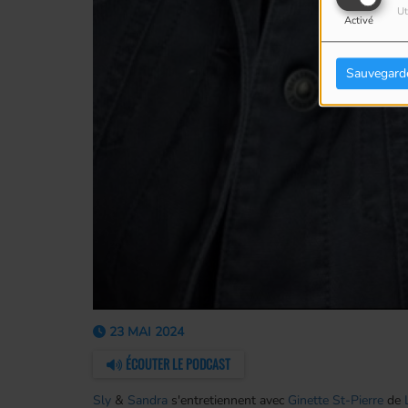
Ut
Activé
Sauvegard
23 MAI 2024
ÉCOUTER LE PODCAST
Sly
&
Sandra
s'entretiennent avec
Ginette St-Pierre
de