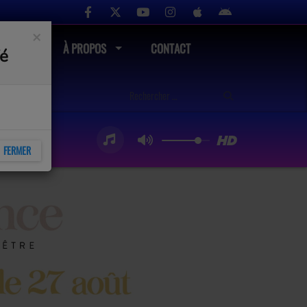
×
UTÉ
À PROPOS
CONTACT
fé
FERMER