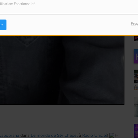
ilisation: Fonctionnalité
Prop
er
Laboprana
dans
Le monde de Sly Chapel
à
Radio Unicité
!