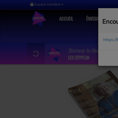
Espace membre
ACCUEIL
ÉMISSIONS
Encou
https:/
Stairway to Heaven
LED ZEPPELIN