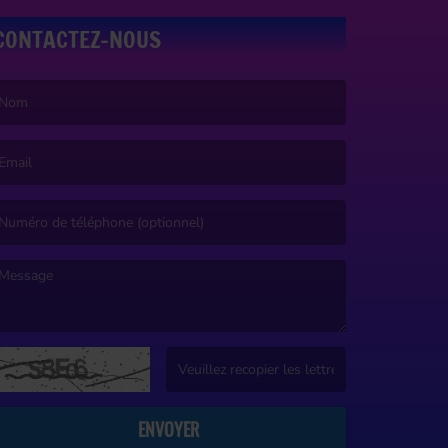
CONTACTEZ-NOUS
e nom est obligatoire. )
’email est obligatoire. )
e message est obligatoire. )
(Captcha invalide. )
ENVOYER