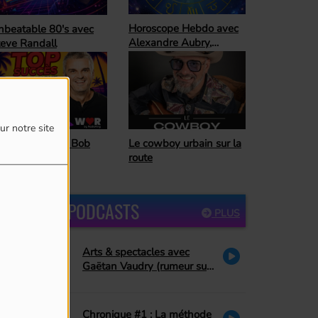
oroscope Hebdo avec
Ready For The
lexandre Aubry,
Weekend
trologue
ur notre site
Horoscope Hebdo avec
 cowboy urbain sur la
Alexandre Aubry,
ute
astrologue
DERNIERS PODCASTS
PLUS
Arts & spectacles avec
Gaëtan Vaudry (rumeur sur
Céline Dion, hommage à La
Petite Vie)
Chronique #1 : La méthode