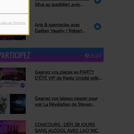
Silva au quotidien avec
Danielle Couture : le pardon
ulsé par Orejime
Arts & spectacles avec
Gaëtan Vaudry ( Robert
Charlebois, décès de Ti-
Mousse)
PARTICIPEZ
PLUS
Gagnez vos places au PARTY
D'ÉTÉ VIP de Radio Unicité grâce
à Top Dopico's BBQ Donut
Gagnez vos laissez-passer pour
voir La Révélation de Steven
Spielberg!
CONCOURS : DÉFI 28 JOURS
SANS ALCOOL AVEC LAO INC.