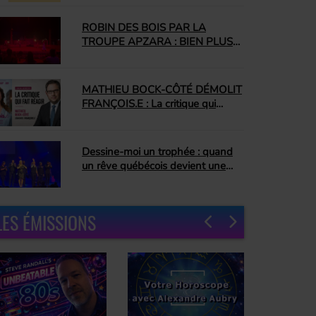
ROBIN DES BOIS PAR LA
TROUPE APZARA : BIEN PLUS
QU'UN SPECTACLE ÉQUESTRE
MATHIEU BOCK-CÔTÉ DÉMOLIT
FRANÇOIS.E : La critique qui
enflamme le Québec
Dessine-moi un trophée : quand
un rêve québécois devient une
célébration universelle
LES ÉMISSIONS