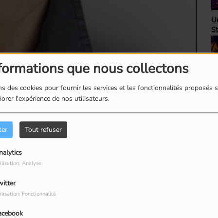
H
Unbeatable 80's avec
A
Steve Randall
as
formations que nous collectons
s des cookies pour fournir les services et les fonctionnalités proposés s
Top Succès avec Bob
Le
orer l'expérience de nos utilisateurs.
Péloquin
ro
ter
Tout refuser
nalytics
ilisation: Analyse
witter
ilisation: Fonctionnalité
acebook