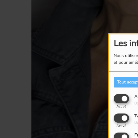
Les in
Nous utilison
et pour améli
Tout accep
A
Ut
Activé
T
Ut
Activé
F