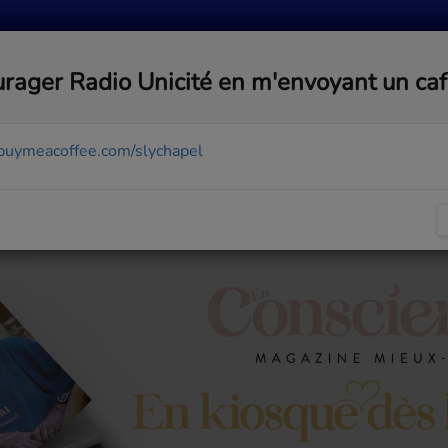
MUSIQUE
ACTUALITÉS
MÉDIAS
COMMUNA
rager Radio Unicité en m'envoyant un ca
/buymeacoffee.com/slychapel