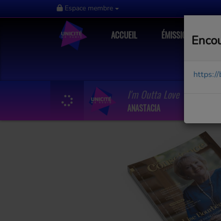
Espace membre
ACCUEIL
ÉMISSIONS
Encou
https:/
I'm Outta Love
ANASTACIA