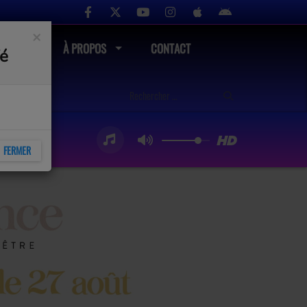
×
UTÉ
À PROPOS
CONTACT
fé
FERMER