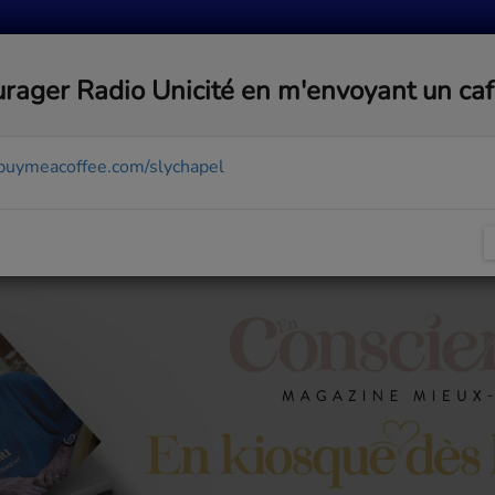
MUSIQUE
ACTUALITÉS
MÉDIAS
COMMUNA
rager Radio Unicité en m'envoyant un ca
/buymeacoffee.com/slychapel