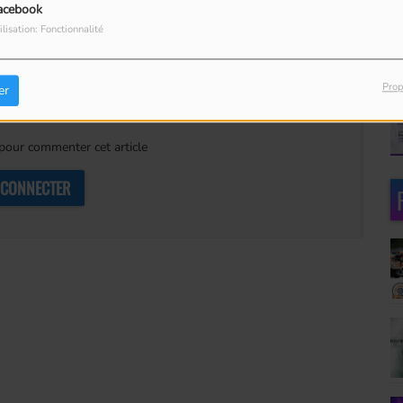
acebook
ilisation: Fonctionnalité
Prop
er
our commenter cet article
 CONNECTER