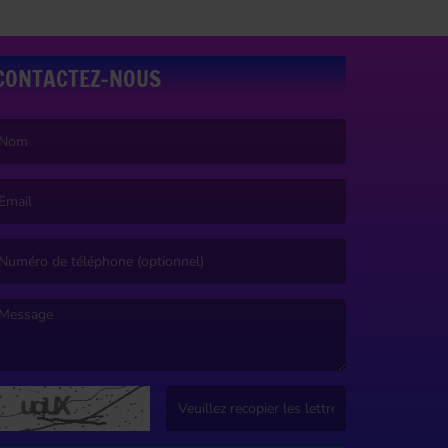
CONTACTEZ-NOUS
e nom est obligatoire. )
’email est obligatoire. )
e message est obligatoire. )
(Captcha invalide. )