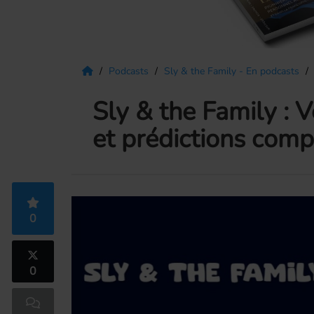
Podcasts
Sly & the Family - En podcasts
Sly & the Family : V
et prédictions comp
0
0