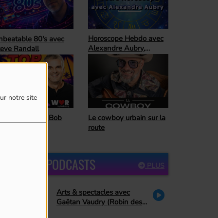
oroscope Hebdo avec
Ready For The
lexandre Aubry,
Weekend
trologue
ur notre site
Horoscope Hebdo avec
 cowboy urbain sur la
Alexandre Aubry,
ute
astrologue
DERNIERS PODCASTS
PLUS
Arts & spectacles avec
Gaëtan Vaudry (Robin des
bois, PA Methot se retire de