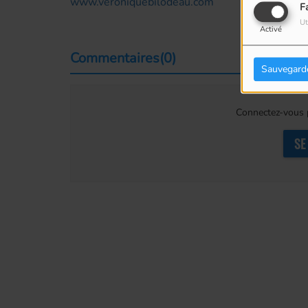
www.veroniquebilodeau.com
F
Ut
Activé
Commentaires(0)
Sauvegard
Connectez-vous p
SE