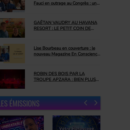
Fauci en outrage au Congrès : un
jour que plusieurs attendaient
depuis longtemps
GAËTAN VAUDRY AU HAVANA
RESORT : LE PETIT COIN DE
CUBA QUI NOUS A
COMPLÈTEMENT CONQUIS
Lise Bourbeau en couverture : le
nouveau Magazine En Conscience
promet une édition inspirante
ROBIN DES BOIS PAR LA
TROUPE APZARA : BIEN PLUS
QU'UN SPECTACLE ÉQUESTRE
LES ÉMISSIONS