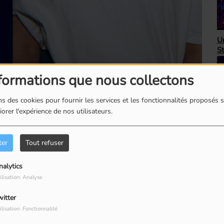
H
Unbeatable 80's avec
A
Steve Randall
as
formations que nous collectons
s des cookies pour fournir les services et les fonctionnalités proposés s
orer l'expérience de nos utilisateurs.
eau
pour une entrevue aussi sympathique qu’inspirante.
Top Succès avec Bob
Le
Péloquin
ro
 ses projets à venir, de sa musique… et elle s’est même
ter
Tout refuser
 l’année à venir...
nalytics
e de belles énergies, ponctuée par l’écoute des
ilisation: Analyse
witter
intenant en
podcast
. Bonne écoute!
ilisation: Fonctionnalité