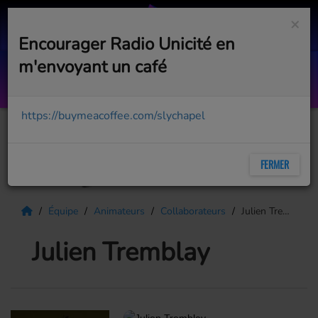
×
Encourager Radio Unicité en
m'envoyant un café
Top Succès - 01 C 08 aout 2026
AVEC BOB PÉLOQUIN
https://buymeacoffee.com/slychapel
FERMER
Équipe
Animateurs
Collaborateurs
Julien Tremblay
Julien Tremblay