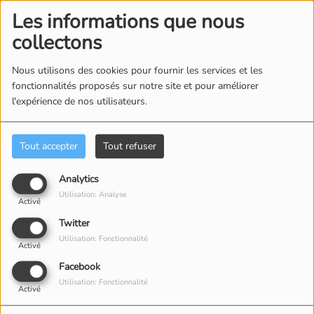
Connectez-vous pour commenter cet article
Les informations que nous
SE CONNECTER
collectons
Nous utilisons des cookies pour fournir les services et les
fonctionnalités proposés sur notre site et pour améliorer
l'expérience de nos utilisateurs.
Tout accepter
Tout refuser
ÉQUIPE
Analytics
Utilisation: Analyse
Activé
Twitter
Utilisation: Fonctionnalité
Activé
Facebook
Utilisation: Fonctionnalité
Activé