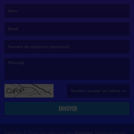
(Le nom est obligatoire. )
(L’email est obligatoire. )
(Le message est obligatoire. )
(Captcha invalide. )
ENVOYER
RadioKing © 2026 | Site radio créé avec
RadioKing
. RadioKing permet