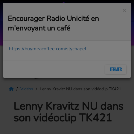
×
Encourager Radio Unicité en
m'envoyant un café
Into You
ARIANA GRANDE
https://buymeacoffee.com/slychapel
FERMER
Vidéos
Lenny Kravitz NU dans son vidéoclip TK421
Lenny Kravitz NU dans
son vidéoclip TK421