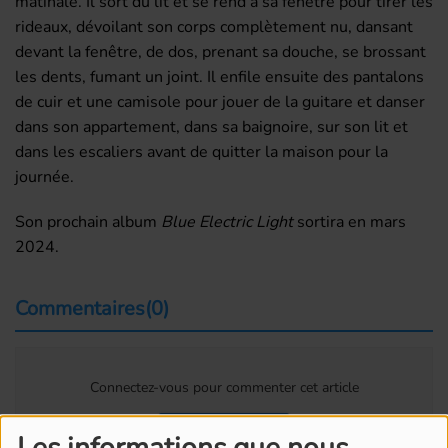
matinale. Il sort du lit et se rend à sa fenêtre pour tirer les
rideaux, dévoilant son corps complètement nu, dansant
devant la fenêtre, de dos, prenant sa douche, se brossant
les dents, fumant un joint. Il
enfile ensuite des pantalons
de cuir et une camisole pour jouer de la guitare et danser
dans son appartement, dans sa baignoire, sur son lit et
dans les escaliers avant de quitter la maison pour la
journée.
Son prochain album
Blue Electric Light
sortira en
mars
2024.
Commentaires(0)
Connectez-vous pour commenter cet article
SE CONNECTER