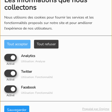
Les informations que nous
collectons
Nous utilisons des cookies pour fournir les services et les
fonctionnalités proposés sur notre site et pour améliorer
l'expérience de nos utilisateurs.
ÉQUIPE
Tout accepter
Tout refuser
Analytics
Utilisation: Analyse
Activé
Twitter
Utilisation: Fonctionnalité
Activé
Facebook
Utilisation: Fonctionnalité
Activé
Propulsé par Orejime
Sauvegarder