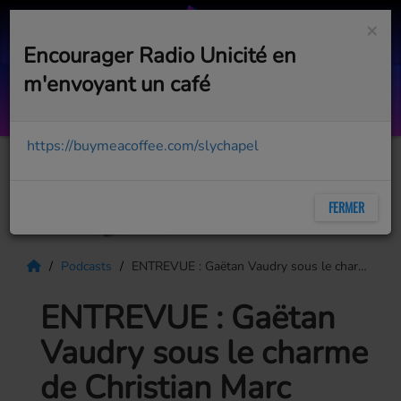
×
Encourager Radio Unicité en
m'envoyant un café
Asteur
STEVEN & STEEVEN
https://buymeacoffee.com/slychapel
FERMER
Podcasts
ENTREVUE : Gaëtan Vaudry sous le charme de Christian Marc Gendron, notre piano man québécois
ENTREVUE : Gaëtan
Vaudry sous le charme
de Christian Marc