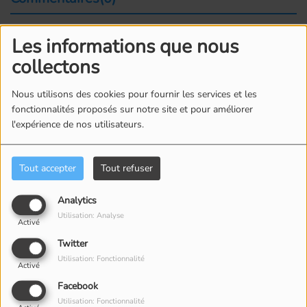
Les informations que nous
Connectez-vous pour commenter cet article
collectons
SE CONNECTER
Nous utilisons des cookies pour fournir les services et les
fonctionnalités proposés sur notre site et pour améliorer
l'expérience de nos utilisateurs.
Tout accepter
Tout refuser
Analytics
ÉQUIPE
Utilisation: Analyse
Activé
Twitter
Utilisation: Fonctionnalité
Activé
Facebook
Utilisation: Fonctionnalité