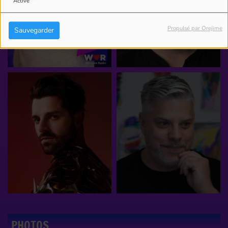
Activé
Propulsé par Orejime
Sauvegarder
PHOTOS