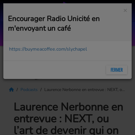
×
Encourager Radio Unicité en
m'envoyant un café
No Ordinary Love
SADE
https://buymeacoffee.com/slychapel
FERMER
Podcasts
Laurence Nerbonne en entrevue : NEXT, ou l’art de devenir qui on est vraiment
Laurence Nerbonne en
entrevue : NEXT, ou
l’art de devenir qui on