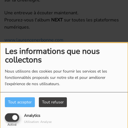
Une entrevue à écouter maintenant.
Procurez-vous l'album
NEXT
sur toutes les plateformes
numériques.
www.laurencenerbonne.com
Les informations que nous
collectons
Commentaires(0)
Nous utilisons des cookies pour fournir les services et les
fonctionnalités proposés sur notre site et pour améliorer
l'expérience de nos utilisateurs.
Connectez-vous pour commenter cet article
SE CONNECTER
Tout accepter
Tout refuser
Analytics
Utilisation: Analyse
Activé