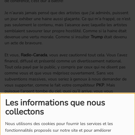
de cohérence, c’est dur à battre!
Je n’aurais jamais pensé que des artistes que j’ai admirés, puissent
un jour exhiber une haine aussi glaçante. Ce qui m’a frappé, ce n’est
pas seulement le contenu, mais l’aisance avec laquelle les artistes
semblaient savourer leur propre hostilité. Comme si la haine était
devenue une vertu morale. Comme si insulter
Trump
était devenu
un acte de bravoure.
Et vous,
Radio‑Canada
, vous avez cautionné tout cela. Vous l’avez
financé, diffusé et présenté comme un divertissement national.
Tout cela payé par le public, y compris par ceux qui ne disent pas
comme vous et que vous méprisez ouvertement. Sans vos
subventions massives, vous seriez à genoux à nous demander de
vous supporter, comme le fait votre compétiteur
PKP
. Mais
puisque l’argent tombe du ciel, quoi qu’il arrive, vous vous
permettez de mépriser ceux qui vous financent en envoyant chier le
Les informations que nous
président que tout le monde déteste par votre faute.
collectons
Il est essentiel de préserver une relation constructive avec notre
voisin du Sud. Les États‑Unis jouent un rôle majeur dans notre
Nous utilisons des cookies pour fournir les services et les
sécurité, notamment grâce à la puissance de leur armée, et nos
fonctionnalités proposés sur notre site et pour améliorer
économies sont profondément interconnectées. Remettre en