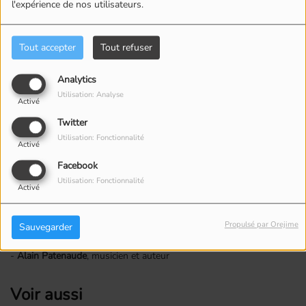
l'expérience de nos utilisateurs.
question cette coopération ou la traiter avec désinvolture, serait
lourd de conséquences pour le Canada. Que cela plaise ou non, il
est nécessaire de maintenir un dialogue respectueux avec le
Tout accepter
Tout refuser
Président américain plutôt que de recourir à des insultes qui ne
servent ni nos intérêts ni notre image. Et depuis des décennies, on
nous répète que, lorsque les États‑Unis attrapent la grippe, nous,
Analytics
au Canada, nous commençons aussitôt à tousser.
Utilisation: Analyse
Activé
Alors je vous laisse imaginer l’ampleur du rhume qui nous guette
Twitter
maintenant. Je n’ose même pas imaginer ce que donnera la suite,
Utilisation: Fonctionnalité
Activé
surtout avec un président qui sait très bien à quel point une partie
de notre population le déteste et qui pourrait être tenté de nous le
Facebook
rappeler. C’est précisément pour cela que j’estime essentiel que
Utilisation: Fonctionnalité
Radio‑Canada
prenne la pleine mesure de la situation et informe le
Activé
public avec rigueur, au lieu de propager une haine inutile.
Propulsé par Orejime
Sauvegarder
Je vous laisse avec toute l’absence de considération que vous avez
su m’inspirer.
-
Alain Patenaude
, musicien et auteur
Voir aussi