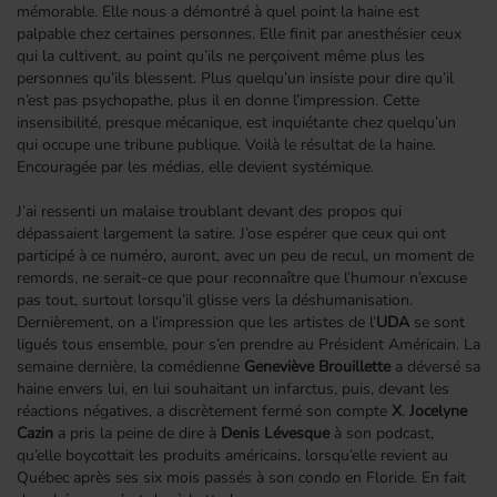
mémorable. Elle nous a démontré à quel point la haine est
palpable chez certaines personnes. Elle finit par anesthésier ceux
qui la cultivent, au point qu’ils ne perçoivent même plus les
personnes qu’ils blessent. Plus quelqu’un insiste pour dire qu’il
n’est pas psychopathe, plus il en donne l’impression. Cette
insensibilité, presque mécanique, est inquiétante chez quelqu’un
qui occupe une tribune publique. Voilà le résultat de la haine.
Encouragée par les médias, elle devient systémique.
J’ai ressenti un malaise troublant devant des propos qui
dépassaient largement la satire. J’ose espérer que ceux qui ont
participé à ce numéro, auront, avec un peu de recul, un moment de
remords, ne serait‑ce que pour reconnaître que l’humour n’excuse
pas tout, surtout lorsqu’il glisse vers la déshumanisation.
Dernièrement, on a l’impression que les artistes de l’
UDA
se sont
ligués tous ensemble, pour s’en prendre au Président Américain. La
semaine dernière, la comédienne
Geneviève Brouillette
a déversé sa
haine envers lui, en lui souhaitant un infarctus, puis, devant les
réactions négatives, a discrètement fermé son compte
X
.
Jocelyne
Cazin
a pris la peine de dire à
Denis Lévesque
à son podcast,
qu’elle boycottait les produits américains, lorsqu’elle revient au
Québec après ses six mois passés à son condo en Floride. En fait