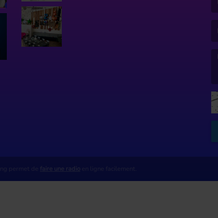
(L
(L
ing permet de
faire une radio
en ligne facilement.