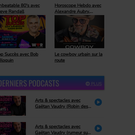
oroscope Hebdo avec
Ready For The
lexandre Aubry,
Weekend
trologue
Horoscope Hebdo avec
 cowboy urbain sur la
Alexandre Aubry,
ute
astrologue
DERNIERS PODCASTS
PLUS
Arts & spectacles avec
Gaëtan Vaudry (Robin des
bois, PA Methot se retire de
Peter Pan, David Corriveau
rend hommage à Bonnie
Arts & spectacles avec
Tyler)
Gaëtan Vaudry (rumeur sur