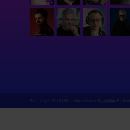
RadioKing © 2026 | Site radio créé avec
RadioKing
. RadioK