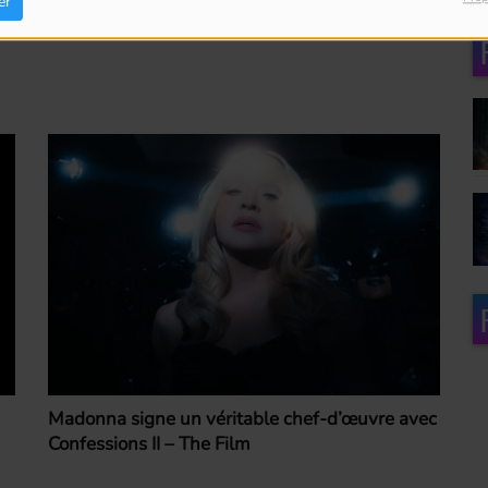
er
Madonna signe un véritable chef-d’œuvre avec
Confessions II – The Film