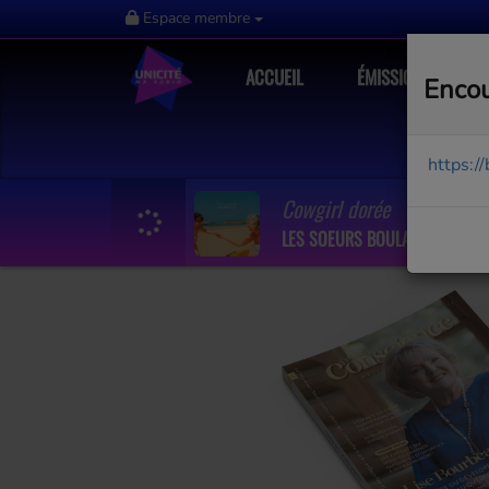
Espace membre
ACCUEIL
ÉMISSIONS
Encou
https:/
Cowgirl dorée
LES SOEURS BOULAY