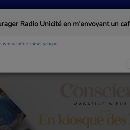
MUSIQUE
ACTUALITÉS
MÉDIAS
COMMUNA
rager Radio Unicité en m'envoyant un ca
/buymeacoffee.com/slychapel