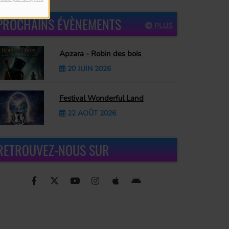
PROCHAINS ÉVÈNEMENTS
PLUS
Apzara - Robin des bois
20 JUIN 2026
Festival Wonderful Land
22 AOÛT 2026
RETROUVEZ-NOUS SUR