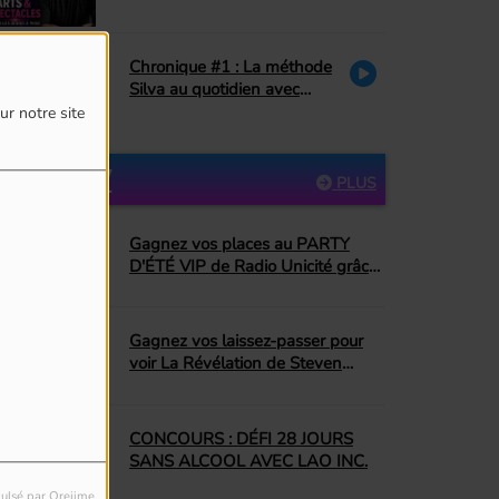
Céline Dion, hommage à La
Petite Vie)
Chronique #1 : La méthode
Silva au quotidien avec
Danielle Couture : le pardon
ur notre site
PARTICIPEZ
PLUS
Gagnez vos places au PARTY
D'ÉTÉ VIP de Radio Unicité grâce
à Top Dopico's BBQ Donut
Gagnez vos laissez-passer pour
voir La Révélation de Steven
Spielberg!
CONCOURS : DÉFI 28 JOURS
SANS ALCOOL AVEC LAO INC.
ulsé par Orejime