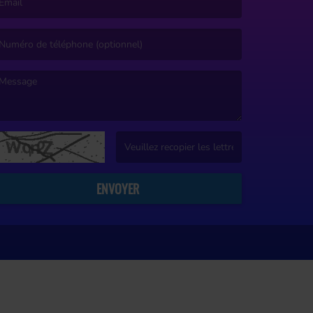
’email est obligatoire. )
e message est obligatoire. )
(Captcha invalide. )
ENVOYER