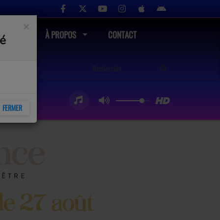
×
UTÉ
À PROPOS
CONTACT
fé
FERMER