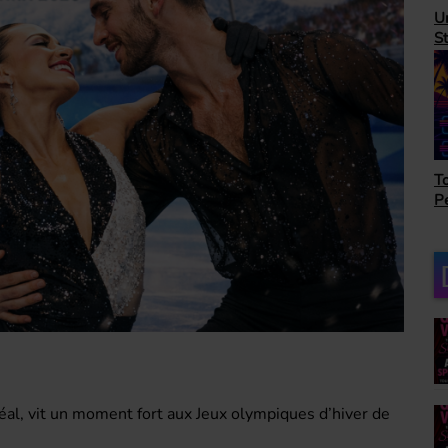
H
Unbeatable 80's avec
A
Steve Randall
as
Top Succès avec Bob
Le
Péloquin
ro
réal, vit un moment fort aux Jeux olympiques d’hiver de