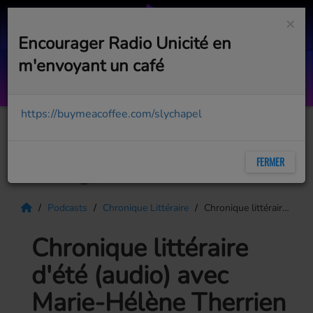
×
Encourager Radio Unicité en
m'envoyant un café
In The Ghetto
ELVIS PRESLEY & LISA MARIE PRESLEY
https://buymeacoffee.com/slychapel
FERMER
Podcasts
Chronique Littéraire
Chronique littéraire d'été (audio) avec Marie-Hélène Therrien
Chronique littéraire
d'été (audio) avec
Marie-Hélène Therrien