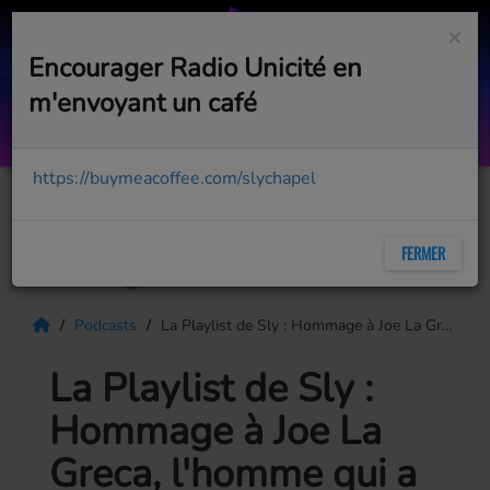
×
Encourager Radio Unicité en
m'envoyant un café
The Blackout Session #28 (House Tribal
AVEC MARTIN BEAUCAGE
https://buymeacoffee.com/slychapel
FERMER
Podcasts
La Playlist de Sly : Hommage à Joe La Greca, l'homme qui a fait danser le monde
La Playlist de Sly :
Hommage à Joe La
Greca, l'homme qui a