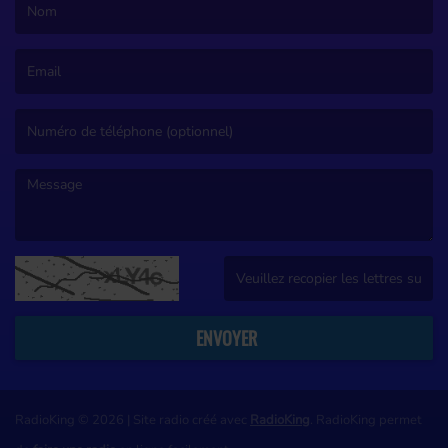
(Le nom est obligatoire. )
(L’email est obligatoire. )
(Le message est obligatoire. )
(Captcha invalide. )
ENVOYER
RadioKing © 2026 | Site radio créé avec
RadioKing
. RadioKing permet