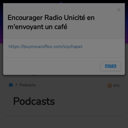
×
Encourager Radio Unicité en
m'envoyant un café
Heal The World
MICHAEL JACKSON
https://buymeacoffee.com/slychapel
FERMER
Podcasts
RSS
Podcasts