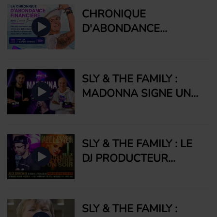
CHRONIQUE
D'ABONDANCE
FINANCIÈRE #1 AVEC
LUCIE BOUCHARD :
COMMENT ÇA
SLY & THE FAMILY :
FONCTIONNE?
MADONNA SIGNE UN
VÉRITABLE CHEF-
D’ŒUVRE AVEC
CONFESSIONS II – THE
SLY & THE FAMILY : LE
FILM
DJ PRODUCTEUR
QUÉBÉCOIS ALEX
SOUNDMAN NOUS
PRÉSENTE SON REMIX
SLY & THE FAMILY :
DE POUR UNE