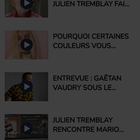
JULIEN TREMBLAY FAIT
HISTOIRE D'UN SOIR DE
FACE AU "TERRIBLE 2"
MARIE-DENISE
DE SON PETIT-FILS ET
PELLETIER
C'EST...
POURQUOI CERTAINES
COULEURS VOUS
ATTIRENT? AGNÈS
DUPONT, ALCHIMISTE
DES COULEURS
ENTREVUE : GAËTAN
RÉPOND.
VAUDRY SOUS LE
CHARME DE
CHRISTIAN MARC
GENDRON, NOTRE
JULIEN TREMBLAY
PIANO MAN
RENCONTRE MARIO
QUÉBÉCOIS
LIRETTE ET LUI